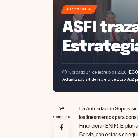
ECONOMÍA
ASFI traz
Estrategi
Publicado 24 de febrero de 2026
ECO
Actualizado 24 de febrero de 2026 8:32 
La Autoridad de Supervisió
los lineamientos para const
Comparte
Financiera (ENIF). El plan 
Bolivia, con énfasis en equ