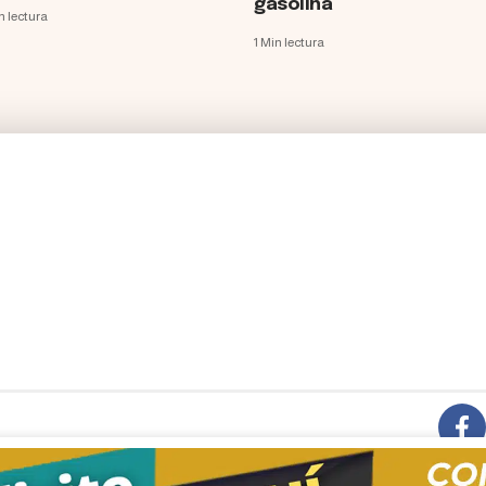
gasolina
n lectura
1 Min lectura