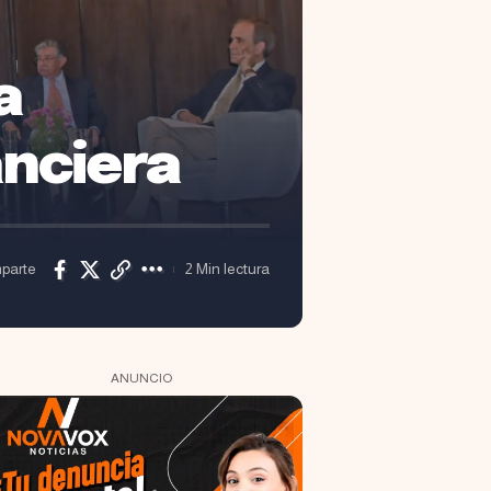
a
anciera
parte
2 Min lectura
ANUNCIO