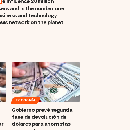
W
e influence 20 million
sers and is the number one
usiness and technology
ews network on the planet
ECONOMÍA
Gobierno prevé segunda
fase de devolución de
or
dólares para ahorristas