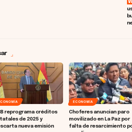
u
b
n
sar
ECONOMÍA
ECONOMÍA
B reprograma créditos
Choferes anuncian paro
tatales de 2025 y
movilizado en La Paz por
scarta nueva emisión
falta de resarcimiento p