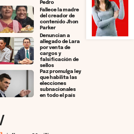
Pedro
Fallece la madre
del creador de
contenido Jhon
Parker
Denuncian a
allegado de Lara
por venta de
cargos y
falsificación de
sellos
Paz promulga ley
que habilita las
elecciones
subnacionales
en todo el país
/