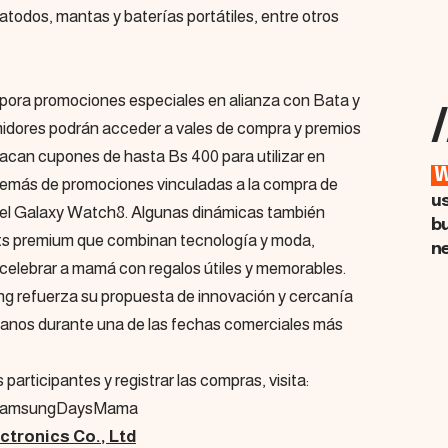
matodos, mantas y baterías portátiles, entre otros
orpora promociones especiales en alianza con Bata y
/
dores podrán acceder a vales de compra y premios
tacan cupones de hasta Bs 400 para utilizar en
emás de promociones vinculadas a la compra de
u
l Galaxy Watch8. Algunas dinámicas también
b
sets premium que combinan tecnología y moda,
n
celebrar a mamá con regalos útiles y memorables.
ng refuerza su propuesta de innovación y cercanía
ianos durante una de las fechas comerciales más
participantes y registrar las compras, visita:
/SamsungDaysMama
tronics Co., Ltd