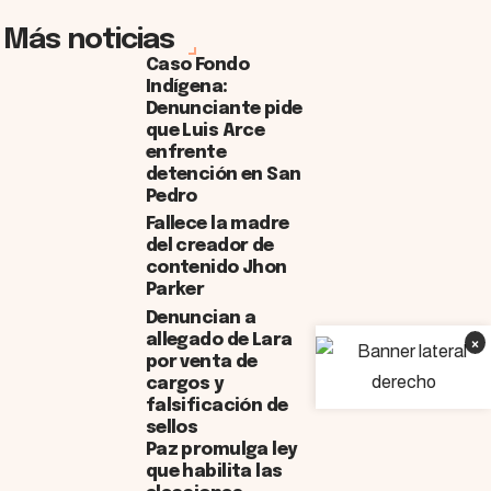
Más noticias
Caso Fondo
Indígena:
Denunciante pide
que Luis Arce
enfrente
detención en San
Pedro
Fallece la madre
del creador de
contenido Jhon
Parker
Denuncian a
allegado de Lara
×
por venta de
cargos y
falsificación de
sellos
Paz promulga ley
que habilita las