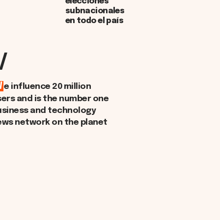
elecciones
subnacionales
en todo el país
/
W
e influence 20 million
sers and is the number one
usiness and technology
ews network on the planet