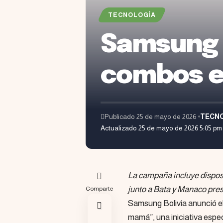
TECNOLOGÍA
Samsung 
combos e
Publicado 25 de mayo de 2026
TECN
Actualizado 25 de mayo de 2026 5:05 pm
La campaña incluye disposi
junto a Bata y Manaco pre
Comparte
Samsung Bolivia anunció 
mamá”, una iniciativa espec