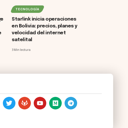
TECNOLOGÍA
ge
Starlink inicia operaciones
en Bolivia: precios, planes y
e
velocidad del internet
satelital
3 Min lectura