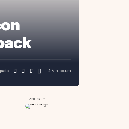
con
back
parte
4 Min lectura
ANUNCIO