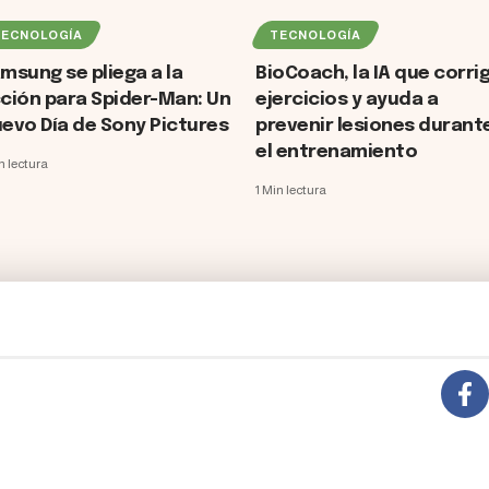
TECNOLOGÍA
TECNOLOGÍA
msung se pliega a la
BioCoach, la IA que corri
ción para Spider-Man: Un
ejercicios y ayuda a
evo Día de Sony Pictures
prevenir lesiones durant
el entrenamiento
n lectura
1 Min lectura