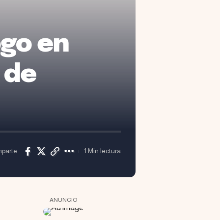
ogo en
 de
parte
1 Min lectura
ANUNCIO