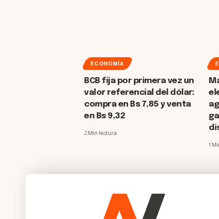
ECONOMÍA
BCB fija por primera vez un
Má
valor referencial del dólar:
el
compra en Bs 7,85 y venta
ag
en Bs 9,32
ga
di
2 Min lectura
1 Mi