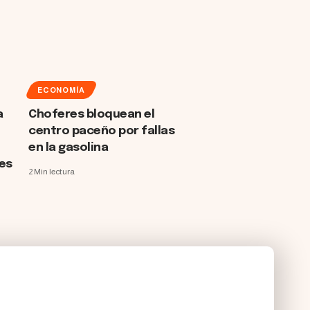
ECONOMÍA
a
Choferes bloquean el
centro paceño por fallas
en la gasolina
es
2 Min lectura