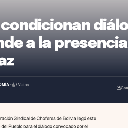
condicionan diál
de a la presencia
az
OMÍA
3 Vistas
Com
ración Sindical de Choferes de Bolivia llegó este
 del Pueblo para el diálogo convocado por el