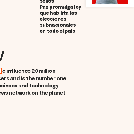
sellos
Paz promulga ley
que habilita las
elecciones
subnacionales
en todo el país
/
W
e influence 20 million
sers and is the number one
usiness and technology
ews network on the planet