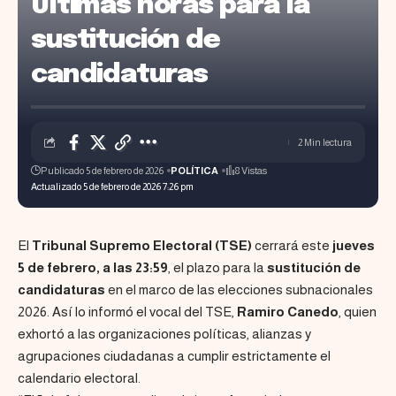
Últimas horas para la
sustitución de
candidaturas
2 Min lectura
Publicado 5 de febrero de 2026
POLÍTICA
8 Vistas
Actualizado 5 de febrero de 2026 7:26 pm
El
Tribunal Supremo Electoral (TSE)
cerrará este
jueves
5 de febrero, a las 23:59
, el plazo para la
sustitución de
candidaturas
en el marco de las elecciones subnacionales
2026. Así lo informó el vocal del TSE,
Ramiro Canedo
, quien
exhortó a las organizaciones políticas, alianzas y
agrupaciones ciudadanas a cumplir estrictamente el
calendario electoral.