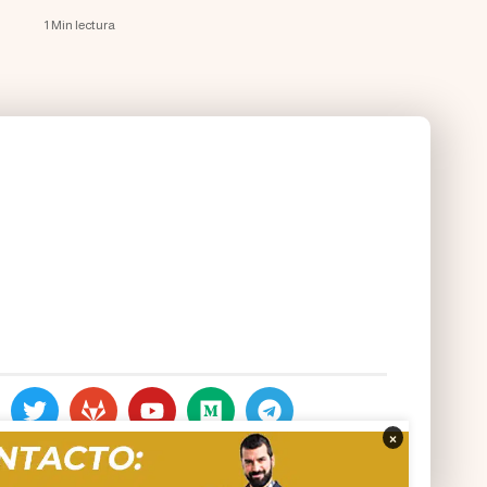
1 Min lectura
×