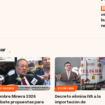
u
b
n
sar
ECONOMÍA
ECONOMÍA
mbre Minera 2026
Decreto elimina IVA a la
bate propuestas para
importación de