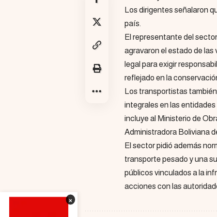
Los dirigentes señalaron que
país.
El representante del secto
agravaron el estado de las v
legal para exigir responsabi
reflejado en la conservació
Los transportistas también 
integrales en las entidades
incluye al Ministerio de Obr
Administradora Boliviana de
El sector pidió además nor
transporte pesado y una su
públicos vinculados a la in
acciones con las autoridad
×