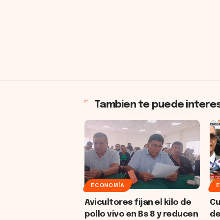
Tambien te puede intere
ECONOMÍA
Avicultores fijan el kilo de
Cu
pollo vivo en Bs 8 y reducen
de