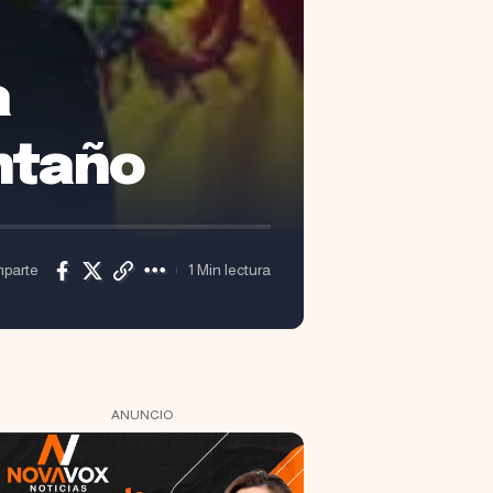
a
ntaño
parte
1 Min lectura
ANUNCIO