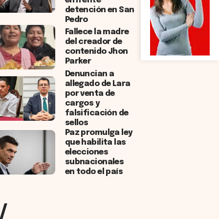
enfrente
detención en San
Pedro
Fallece la madre
del creador de
contenido Jhon
Parker
Denuncian a
allegado de Lara
por venta de
cargos y
falsificación de
sellos
Paz promulga ley
que habilita las
elecciones
subnacionales
en todo el país
/