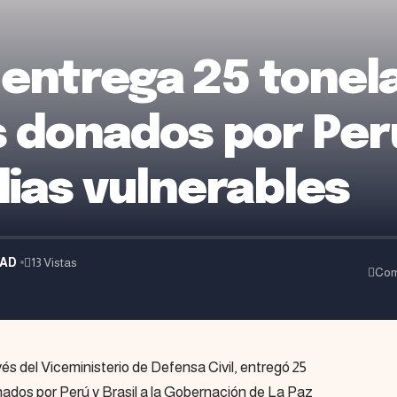
entrega 25 tonel
 donados por Perú
lias vulnerables
DAD
13 Vistas
Com
vés del Viceministerio de Defensa Civil, entregó 25
ados por Perú y Brasil a la Gobernación de La Paz