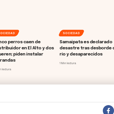
SOCIEDAD
SOCIEDAD
nco perros caen de
Samaipata es declarado
stribuidor en El Alto y dos
desastre tras desborde 
eren; piden instalar
río y desaparecidos
randas
1 Min lectura
n lectura