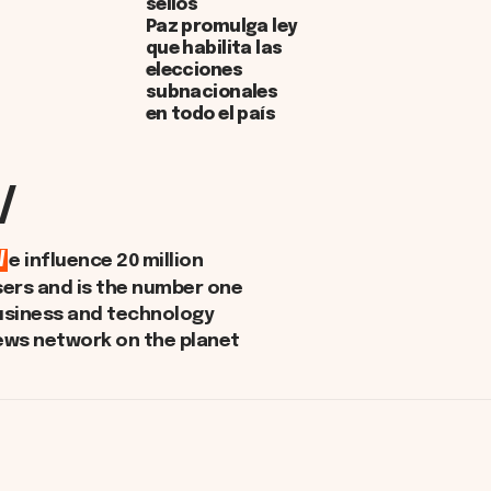
sellos
Paz promulga ley
que habilita las
elecciones
subnacionales
en todo el país
/
W
e influence 20 million
sers and is the number one
usiness and technology
ews network on the planet