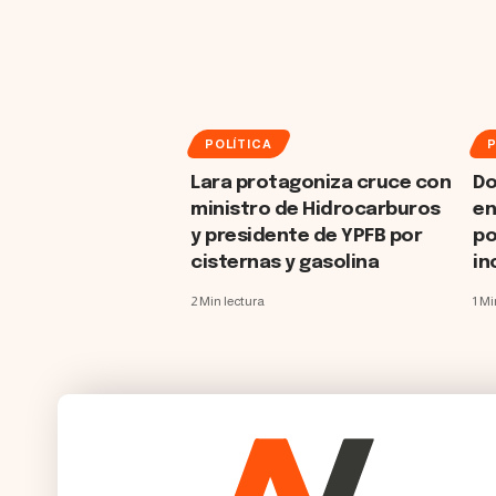
POLÍTICA
P
Lara protagoniza cruce con
Do
ministro de Hidrocarburos
en
y presidente de YPFB por
po
cisternas y gasolina
in
2 Min lectura
1 Mi