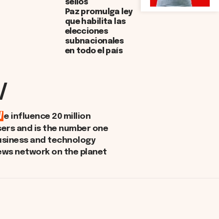
sellos
Paz promulga ley
que habilita las
elecciones
subnacionales
en todo el país
/
W
e influence 20 million
sers and is the number one
usiness and technology
ews network on the planet