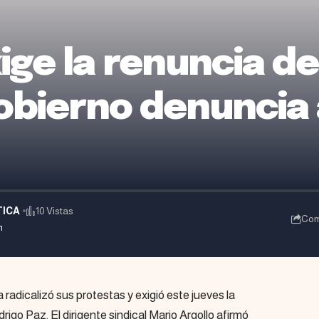
ige la renuncia d
Gobierno denuncia
TICA
10 Vistas
Com
m
 radicalizó sus protestas y exigió este jueves la
rigo Paz. El dirigente sindical Mario Argollo afirmó