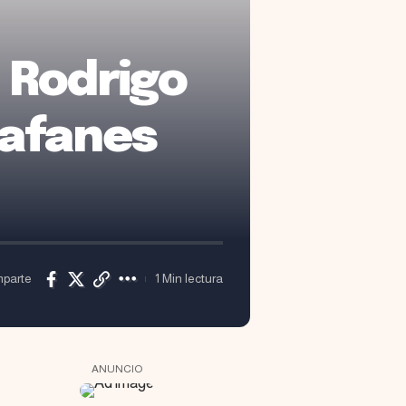
e Rodrigo
 afanes
parte
1 Min lectura
ANUNCIO