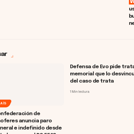
u
b
n
sar
Defensa de Evo pide trat
memorial que lo desvincu
del caso de trata
1 Min lectura
AÍS
nfederación de
oferes anuncia paro
neral e indefinido desde