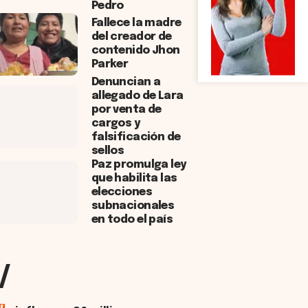
Pedro
Fallece la madre
del creador de
contenido Jhon
Parker
Denuncian a
allegado de Lara
por venta de
cargos y
falsificación de
sellos
Paz promulga ley
que habilita las
elecciones
subnacionales
en todo el país
/