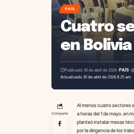
PAÍS
Cuatro se
en Bolivi
Publicado 30 de abril de 2026
PAÍS
Actualizado 30 de abril de 2026 8:25 am
Al menos cuatro sectores e
a horas del 1 de mayo, en 
Comparte
planteó instalar mesas téc
por la dirigencia de los trab