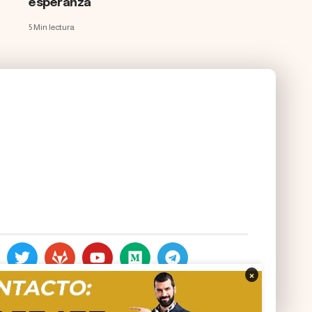
esperanza
5 Min lectura
×