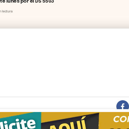
te lunes por el DS 5503
n lectura