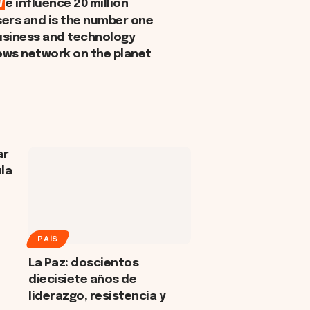
W
e influence 20 million
sers and is the number one
usiness and technology
ews network on the planet
ar
la
PAÍS
La Paz: doscientos
diecisiete años de
liderazgo, resistencia y