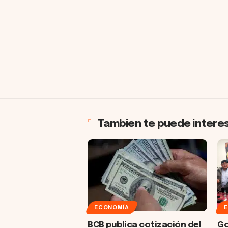
Tambien te puede intere
ECONOMÍA
BCB publica cotización del
Go