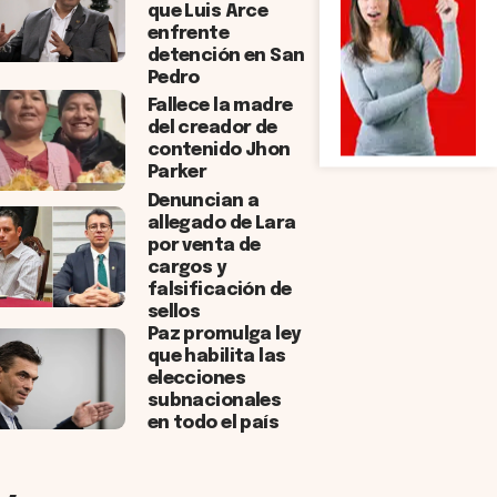
que Luis Arce
enfrente
detención en San
Pedro
Fallece la madre
del creador de
contenido Jhon
Parker
Denuncian a
allegado de Lara
por venta de
cargos y
falsificación de
sellos
Paz promulga ley
que habilita las
elecciones
subnacionales
en todo el país