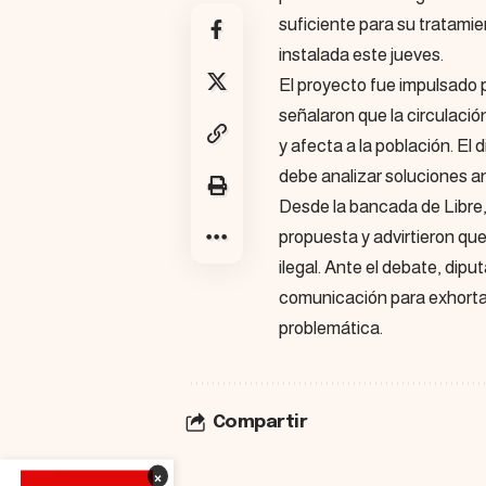
suficiente para su tratamie
instalada este jueves.
El proyecto fue impulsado 
señalaron que la circulació
y afecta a la población. El
debe analizar soluciones an
Desde la bancada de Libre,
propuesta y advirtieron que 
ilegal. Ante el debate, dip
comunicación para exhortar 
problemática.
Compartir
×