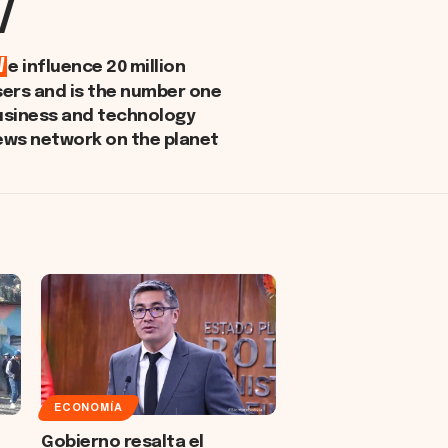
/
W
e influence 20 million
sers and is the number one
usiness and technology
ews network on the planet
ECONOMÍA
Gobierno resalta el