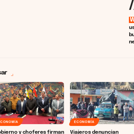
/
u
b
n
sar
ECONOMÍA
ECONOMÍA
bierno y choferes firman
Viajeros denuncian