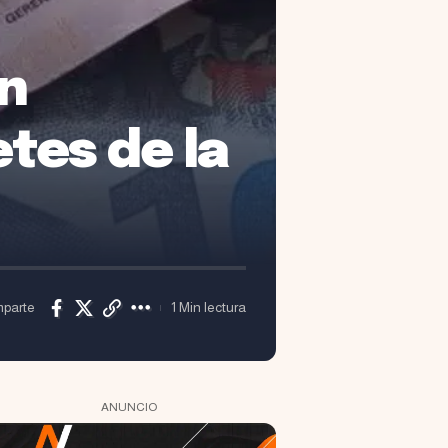
ón
etes de la
parte
1 Min lectura
ANUNCIO