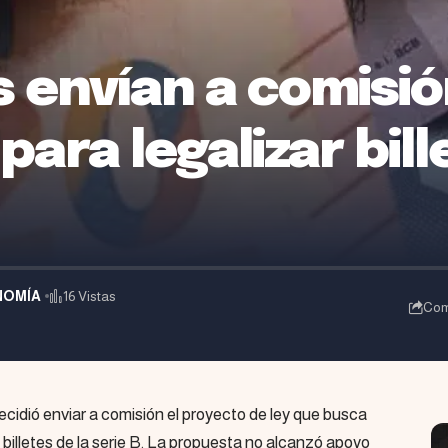
 envían a comisi
ara legalizar bill
NOMÍA
16 Vistas
Com
idió enviar a comisión el proyecto de ley que busca
os billetes de la serie B. La propuesta no alcanzó apoyo