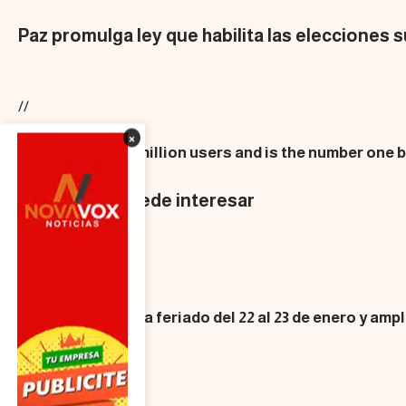
Paz promulga ley que habilita las elecciones 
//
×
We influence 20 million users and is the number one
Tambien te puede interesar
SOCIEDAD
Gobierno traslada feriado del 22 al 23 de enero y am
1 Min lectura