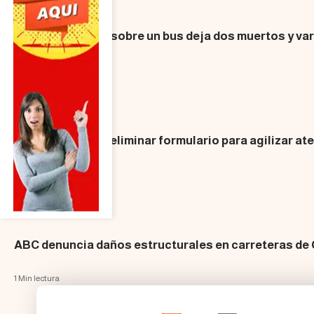
SOCIEDAD
Caída de piedras sobre un bus deja dos muertos y va
1 Min lectura
SOCIEDAD
Aduana propone eliminar formulario para agilizar ate
1 Min lectura
SOCIEDAD
ABC denuncia daños estructurales en carreteras de
1 Min lectura