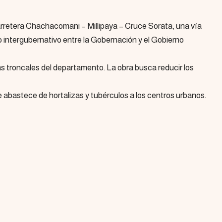
arretera Chachacomani – Millipaya – Cruce Sorata, una vía
o intergubernativo entre la Gobernación y el Gobierno
as troncales del departamento. La obra busca reducir los
ue abastece de hortalizas y tubérculos a los centros urbanos.