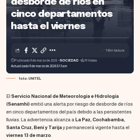
desborde de ríos en
cinco departamentos
hasta el viernes
1 Min lectura
Publicado 9 de marzo de 2026
SOCIEDAD
19 Vistas
Actualizado 9 de marzo de 2026 8:13 am
foto: UNITEL
El
Servicio Nacional de Meteorología e Hidrología
(Senamhi)
emitió una alerta por riesgo de desborde de ríos
en cinco departamentos del país debido a las persistentes
lluvias. La advertencia alcanza a
La Paz, Cochabamba,
Santa Cruz, Beni y Tarija
y permanecerá vigente hasta el
viernes 13 de marzo
.