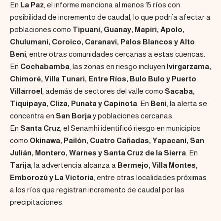
En
La Paz
, el informe menciona al menos 15 ríos con
posibilidad de incremento de caudal, lo que podría afectar a
poblaciones como
Tipuani, Guanay, Mapiri, Apolo,
Chulumani, Coroico, Caranavi, Palos Blancos y Alto
Beni
, entre otras comunidades cercanas a estas cuencas.
En
Cochabamba
, las zonas en riesgo incluyen
Ivirgarzama,
Chimoré, Villa Tunari, Entre Ríos, Bulo Bulo y Puerto
Villarroel
, además de sectores del valle como
Sacaba,
Tiquipaya, Cliza, Punata y Capinota
. En
Beni
, la alerta se
concentra en
San Borja
y poblaciones cercanas.
En
Santa Cruz
, el Senamhi identificó riesgo en municipios
como
Okinawa, Pailón, Cuatro Cañadas, Yapacaní, San
Julián, Montero, Warnes y Santa Cruz de la Sierra
. En
Tarija
, la advertencia alcanza a
Bermejo, Villa Montes,
Emborozú y La Victoria
, entre otras localidades próximas
a los ríos que registran incremento de caudal por las
precipitaciones.