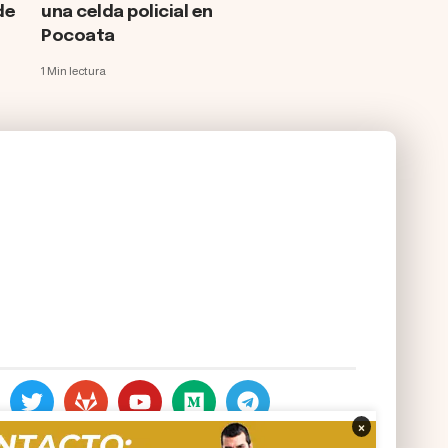
de
una celda policial en
Pocoata
1 Min lectura
×