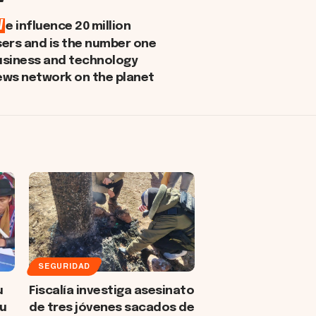
W
e influence 20 million
sers and is the number one
usiness and technology
ews network on the planet
SEGURIDAD
u
Fiscalía investiga asesinato
su
de tres jóvenes sacados de