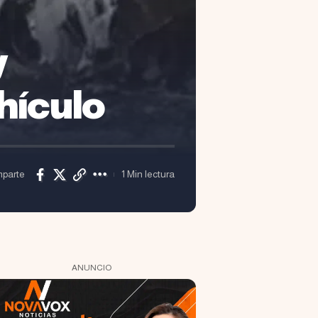
y
hículo
parte
1 Min lectura
ANUNCIO