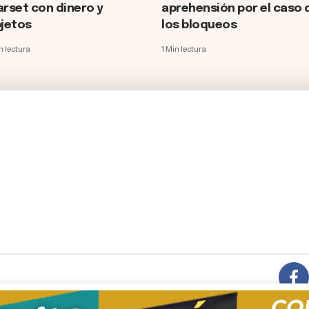
rset con dinero y
aprehensión por el caso 
jetos
los bloqueos
n lectura
1 Min lectura