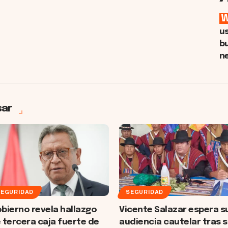
u
b
n
sar
SEGURIDAD
SEGURIDAD
bierno revela hallazgo
Vicente Salazar espera s
 tercera caja fuerte de
audiencia cautelar tras 