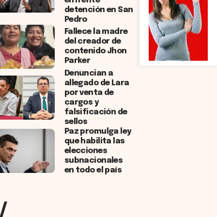
enfrente
detención en San
Pedro
Fallece la madre
del creador de
contenido Jhon
Parker
Denuncian a
allegado de Lara
por venta de
cargos y
falsificación de
sellos
Paz promulga ley
que habilita las
elecciones
subnacionales
en todo el país
/