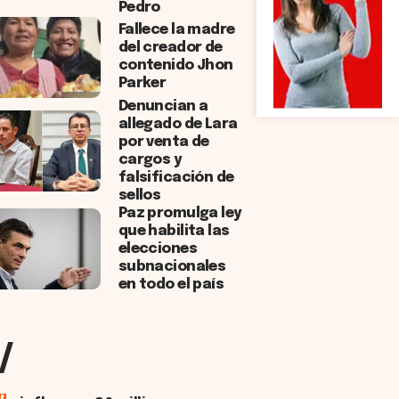
Pedro
Fallece la madre
del creador de
contenido Jhon
Parker
Denuncian a
allegado de Lara
por venta de
cargos y
falsificación de
sellos
Paz promulga ley
que habilita las
elecciones
subnacionales
en todo el país
/