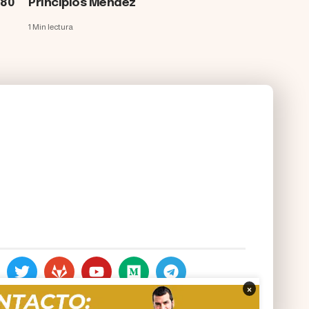
180
Principios Méndez
1 Min lectura
×