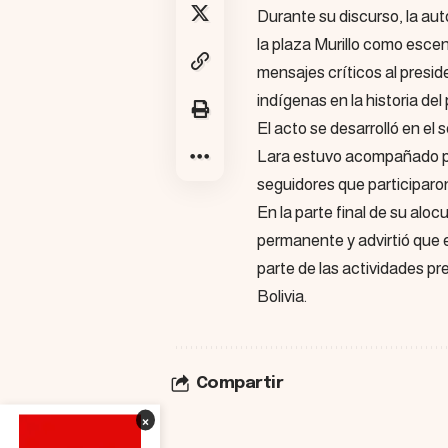
Durante su discurso, la aut
la plaza Murillo como escen
mensajes críticos al preside
indígenas en la historia del 
El acto se desarrolló en e
Lara estuvo acompañado po
seguidores que participar
En la parte final de su aloc
permanente y advirtió que 
parte de las actividades pr
Bolivia.
Compartir
×