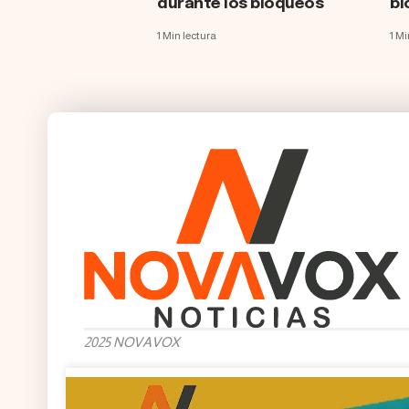
durante los bloqueos
bl
1 Min lectura
1 Mi
2025 NOVAVOX