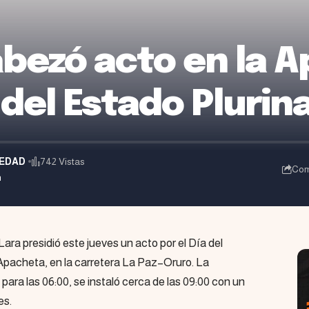
bezó acto en la 
 del Estado Plurin
EDAD
742 Vistas
Com
m
ra presidió este jueves un acto por el Día del
 Apacheta, en la carretera La Paz–Oruro. La
ara las 06:00, se instaló cerca de las 09:00 con un
es.