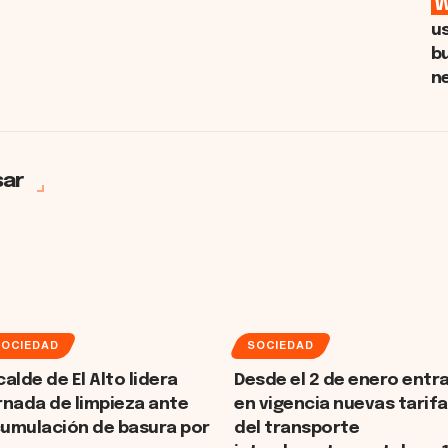
u
b
n
sar
SOCIEDAD
SOCIEDAD
calde de El Alto lidera
Desde el 2 de enero entr
rnada de limpieza ante
en vigencia nuevas tarif
umulación de basura por
del transporte