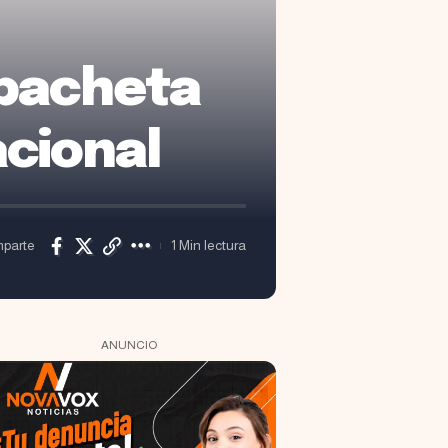
Apacheta
acional
parte
1 Min lectura
ANUNCIO