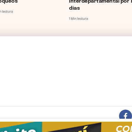
oqueos
interdepartamental por 
días
n lectura
1 Min lectura