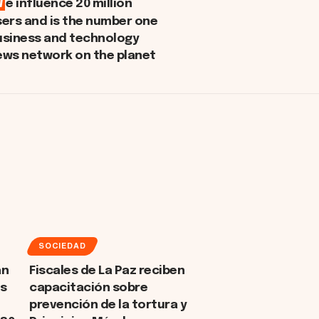
W
e influence 20 million
sers and is the number one
usiness and technology
ews network on the planet
SOCIEDAD
an
Fiscales de La Paz reciben
as
capacitación sobre
prevención de la tortura y