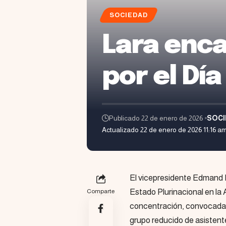
SOCIEDAD
Lara enca
por el Día
Publicado 22 de enero de 2026
SOCI
Actualizado 22 de enero de 2026 11:16 a
El vicepresidente Edmand La
Estado Plurinacional en la
Comparte
concentración, convocada p
grupo reducido de asistent