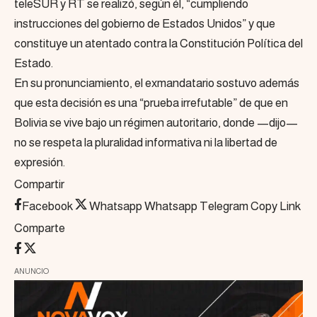
teleSUR y RT se realizó, según él, “cumpliendo
instrucciones del gobierno de Estados Unidos” y que
constituye un atentado contra la Constitución Política del
Estado.
En su pronunciamiento, el exmandatario sostuvo además
que esta decisión es una “prueba irrefutable” de que en
Bolivia se vive bajo un régimen autoritario, donde —dijo—
no se respeta la pluralidad informativa ni la libertad de
expresión.
Compartir
Facebook
Whatsapp
Whatsapp
Telegram
Copy Link
Comparte
ANUNCIO