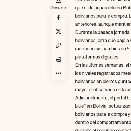
que el dólar paralelo en Boli
Comparte
bolivianos para la compra. 
anteriores, aunque mantien
Durante la pasada jornada, 
bolivianos, cifra que bajó a
mantiene sin cambios en 9,
plataformas digitales.
En las últimas semanas, el
los niveles registrados mese
bolivianos en ciertos punto
mayor al observado en la p
Adicionalmente, el portal b
blue” en Bolivia, actualiza
bolivianos para la compra y
dentro del comportamiento 
durante el segundo semest