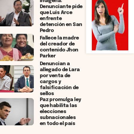
Indígena:
Denunciante pide
que Luis Arce
enfrente
detención en San
Pedro
Fallece la madre
del creador de
contenido Jhon
Parker
Denuncian a
allegado de Lara
por venta de
cargos y
falsificación de
sellos
Paz promulga ley
que habilita las
elecciones
subnacionales
en todo el país