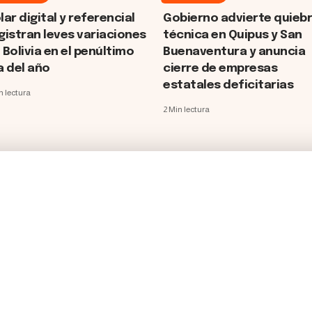
lar digital y referencial
Gobierno advierte quieb
gistran leves variaciones
técnica en Quipus y San
 Bolivia en el penúltimo
Buenaventura y anuncia
a del año
cierre de empresas
estatales deficitarias
n lectura
2 Min lectura