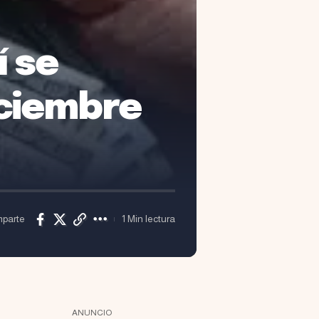
í se
iciembre
parte
1 Min lectura
ANUNCIO