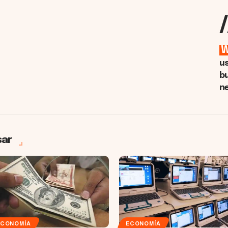
/
u
b
n
sar
ECONOMÍA
ECONOMÍA