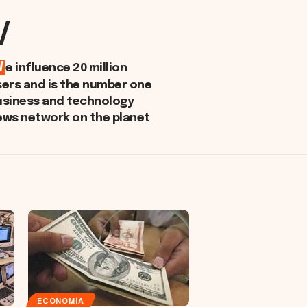
/
W
e influence 20 million
sers and is the number one
usiness and technology
ews network on the planet
ECONOMÍA