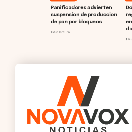
Panificadores advierten
Dó
suspensión de producción
re
de pan por bloqueos
en
dí
1 Min lectura
1 Mi