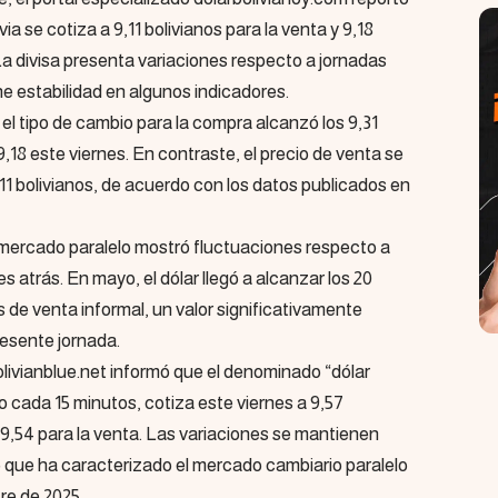
via se cotiza a 9,11 bolivianos para la venta y 9,18
La divisa presenta variaciones respecto a jornadas
e estabilidad en algunos indicadores.
el tipo de cambio para la compra alcanzó los 9,31
 9,18 este viernes. En contraste, el precio de venta se
11 bolivianos, de acuerdo con los datos publicados en
 mercado paralelo mostró fluctuaciones respecto a
s atrás. En mayo, el dólar llegó a alcanzar los 20
s de venta informal, un valor significativamente
resente jornada.
olivianblue.net informó que el denominado “dólar
do cada 15 minutos, cotiza este viernes a 9,57
 9,54 para la venta. Las variaciones se mantienen
que ha caracterizado el mercado cambiario paralelo
re de 2025.