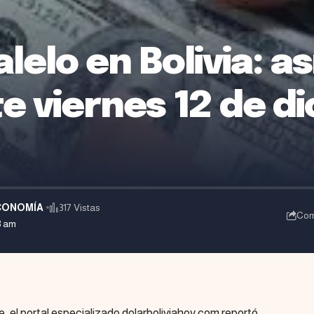
lelo en Bolivia: as
te viernes 12 de d
CONOMÍA
317 Vistas
Com
3 am
e, el portal especializado dolarboliviahoy.com reportó