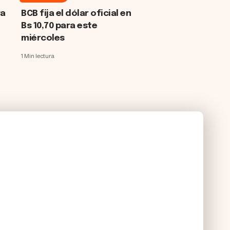
ra
BCB fija el dólar oficial en
Bs 10,70 para este
miércoles
1 Min lectura