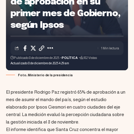
de aprobación en su
primer mes de Gobierno,
según Ipsos
1 Min lectura
Publicado 8 de diciembre de 2025
POLÍTICA
182 Vistas
Actualizado 8 de diciembre de 2025 4:29 am
Foto; Ministerio de la presidencia
El presidente Rodrigo Paz registró 65% de aprobación a un
mes de asumir el mando del país, según el estudio
elaborado por Ipsos Ciesmori en cuatro ciudades del eje
central. La medición evaluó la percepción ciudadana sobre
la gestión iniciada el 8 de noviembre.
El informe identifica que Santa Cruz concentra el mayor