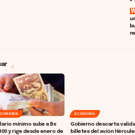
u
b
n
sar
ECONOMÍA
ECONOMÍA
lario mínimo sube a Bs
Gobierno descarta valid
300 y rige desde enero de
billetes del avión Hércule