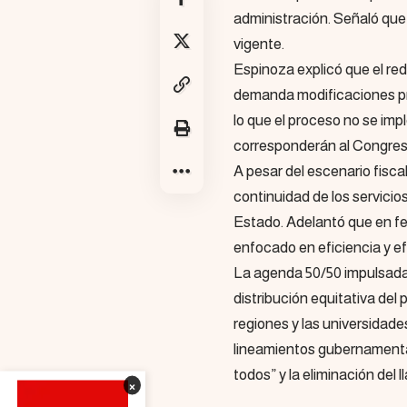
administración. Señaló que e
vigente.
Espinoza explicó que el re
demanda modificaciones pr
lo que el proceso no se im
corresponderán al Congreso
A pesar del escenario fiscal
continuidad de los servicio
Estado. Adelantó que en f
enfocado en eficiencia y ef
La agenda 50/50 impulsada
distribución equitativa del 
regiones y las universidades
lineamientos gubernamental
todos” y la eliminación del
×