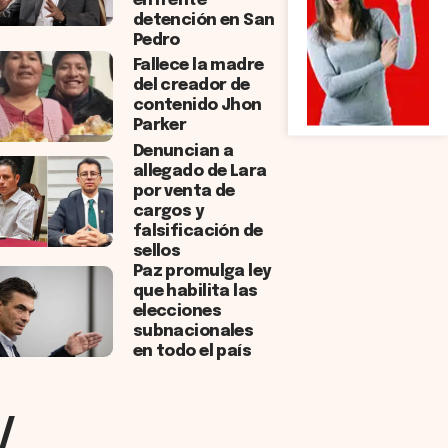
enfrente
detención en San
Pedro
Fallece la madre
del creador de
contenido Jhon
Parker
Denuncian a
allegado de Lara
por venta de
cargos y
falsificación de
sellos
Paz promulga ley
que habilita las
elecciones
subnacionales
en todo el país
/