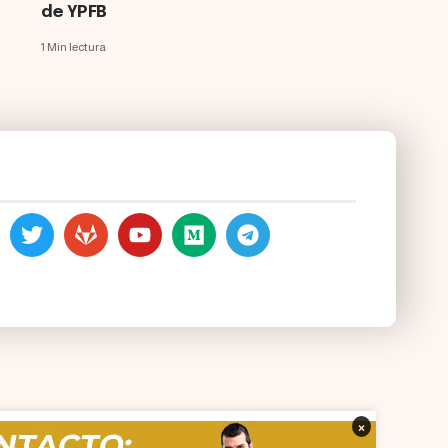
de YPFB
1 Min lectura
×