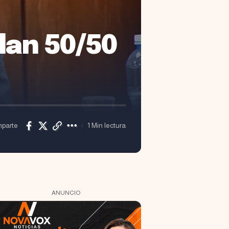
lan 50/50
parte
1 Min lectura
ANUNCIO