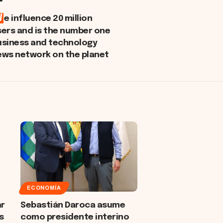
W
e influence 20 million
sers and is the number one
usiness and technology
ews network on the planet
ECONOMÍA
ar
Sebastián Daroca asume
s
como presidente interino