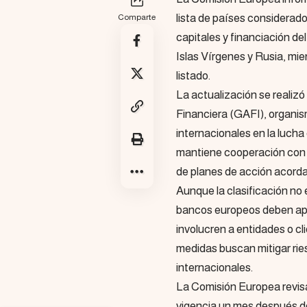
lista de países considerado
Comparte
capitales y financiación de
Islas Vírgenes y Rusia, mie
listado.
La actualización se realizó
Financiera (GAFI), organi
internacionales en la lucha
mantiene cooperación con la
de planes de acción acord
Aunque la clasificación no
bancos europeos deben apl
involucren a entidades o c
medidas buscan mitigar rie
internacionales.
La Comisión Europea revisa
vigencia un mes después de