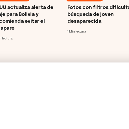
UU actualiza alerta de
Fotos con filtros dificult
aje para Bolivia y
búsqueda de joven
comienda evitar el
desaparecida
apare
1 Min lectura
n lectura