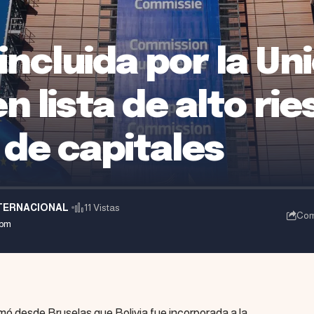
 incluida por la Un
n lista de alto ri
de capitales
TERNACIONAL
11 Vistas
Com
 pm
ó desde Bruselas que Bolivia fue incorporada a la