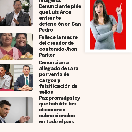
Indígena:
Denunciante pide
que Luis Arce
enfrente
detención en San
Pedro
Fallece la madre
del creador de
contenido Jhon
Parker
Denuncian a
allegado de Lara
por venta de
cargos y
falsificación de
sellos
Paz promulga ley
que habilita las
elecciones
subnacionales
en todo el país