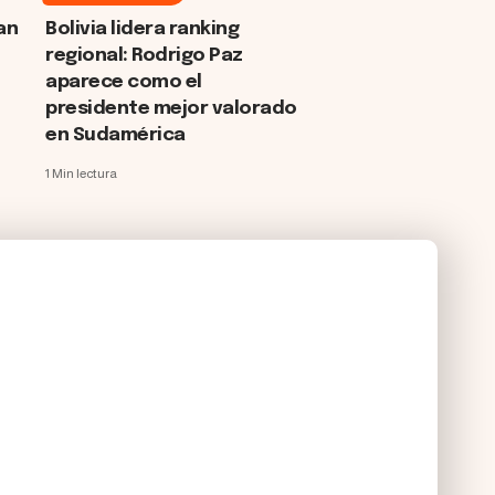
an
Bolivia lidera ranking
regional: Rodrigo Paz
aparece como el
presidente mejor valorado
en Sudamérica
1 Min lectura