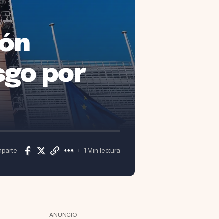
ión
esgo por
parte
1 Min lectura
ANUNCIO