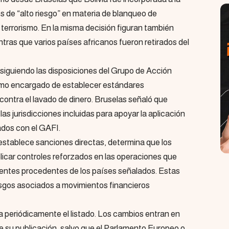
s de “alto riesgo” en materia de blanqueo de
l terrorismo. En la misma decisión figuran también
ntras que varios países africanos fueron retirados del
 siguiendo las disposiciones del Grupo de Acción
smo encargado de establecer estándares
 contra el lavado de dinero. Bruselas señaló que
s jurisdicciones incluidas para apoyar la aplicación
ados con el GAFI.
 establece sanciones directas, determina que los
icar controles reforzados en las operaciones que
lientes procedentes de los países señalados. Estas
sgos asociados a movimientos financieros
 periódicamente el listado. Los cambios entran en
 su publicación, salvo que el Parlamento Europeo o