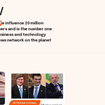
/
W
e influence 20 million
sers and is the number one
usiness and technology
ews network on the planet
INTERNACIONAL