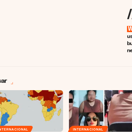
/
u
b
n
sar
INTERNACIONAL
INTERNACIONAL