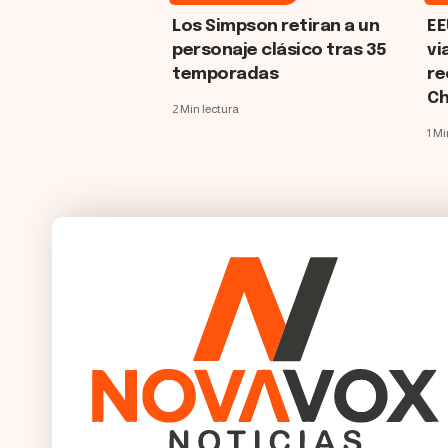
Los Simpson retiran a un
EE
personaje clásico tras 35
vi
temporadas
re
Ch
2 Min lectura
1 Mi